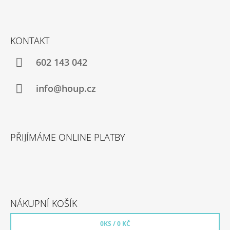
A
Z
J
Á
Í
KONTAKT
P
T
A
602 143 042
?
T
Í
info@houp.cz
HLEDAT
PŘIJÍMÁME ONLINE PLATBY
NÁKUPNÍ KOŠÍK
0
KS /
0 KČ