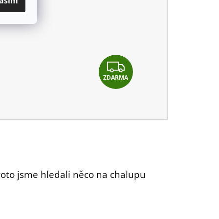
asím
Z
ZDARMA
D
A
R
M
A
 proto jsme hledali něco na chalupu