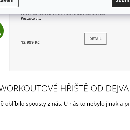
tavení
Souhl
Venkovní tělocvična - hrazda, bradla a žebřiny.
Skvěle se bude hodit pro vyznavače crossfitu nebo
street workoutového tréninku s vahou vlastního těla.
Postavte si...
Z
A
D
Momentálně nedostupné
DETAIL
12 999 Kč
A
R
M
A
WORKOUTOVÉ HŘIŠTĚ OD DEJVA
bě oblíbilo spousty z nás. U nás to nebylo jinak a