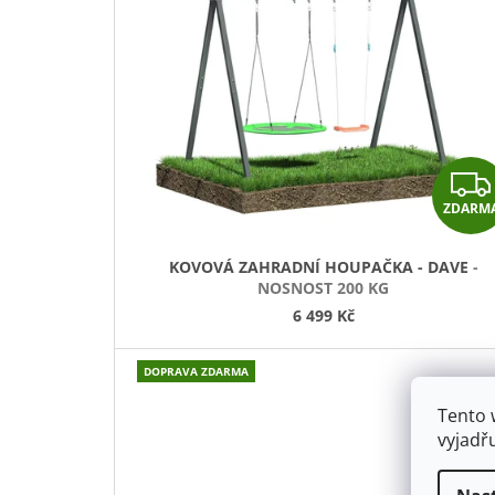
H
R
A
D
N
ZDARM
Í
KOVOVÁ ZAHRADNÍ HOUPAČKA - DAVE
-
H
NOSNOST 200 KG
6 499 Kč
O
U
DOPRAVA ZDARMA
P
Tento 
vyjadř
A