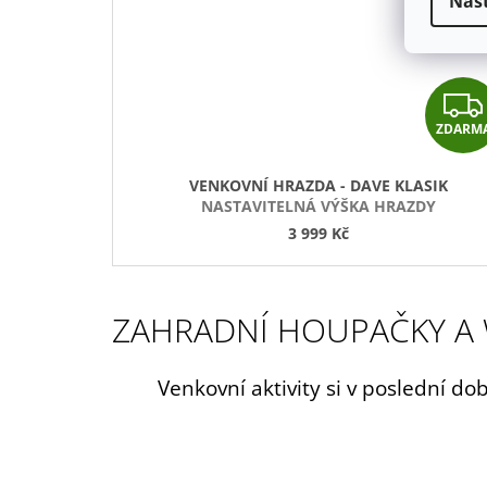
Nas
Č
K
Y
ZDARM
A
W
VENKOVNÍ HRAZDA - DAVE KLASIK
NASTAVITELNÁ VÝŠKA HRAZDY
O
3 999 Kč
R
K
ZAHRADNÍ HOUPAČKY A 
O
Venkovní aktivity si v poslední do
U
T
O