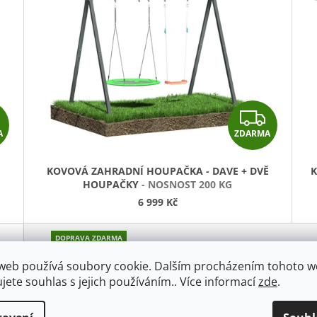
Z
Z
A
ZDARMA
D
D
A
A
KOVOVÁ ZAHRADNÍ HOUPAČKA - DAVE + DVĚ
K
HOUPAČKY
- NOSNOST 200 KG
R
R
6 999 Kč
M
M
A
A
DOPRAVA ZDARMA
web používá soubory cookie. Dalším procházením tohoto 
ujete souhlas s jejich používáním.. Více informací
zde
.
VENKOVNÍ HRAZDA - DAVE STREET