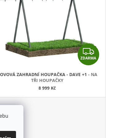
Z
ZDARMA
D
A
OVOVÁ ZAHRADNÍ HOUPAČKA - DAVE +1
- NA
TŘI HOUPAČKY
R
8 999 Kč
M
A
webu